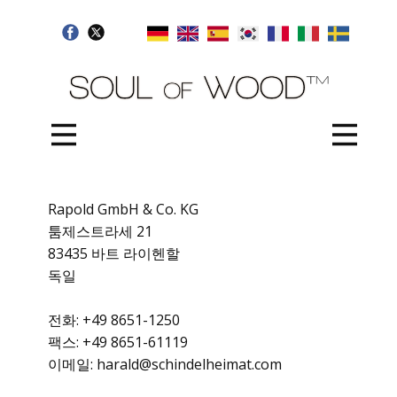
​​Rapold GmbH & Co. KG
툼제스트라세 21
83435 바트 라이헨할
독일
전화: +49 8651-1250
팩스: +49 8651-61119
이메일: harald@schindelheimat.com