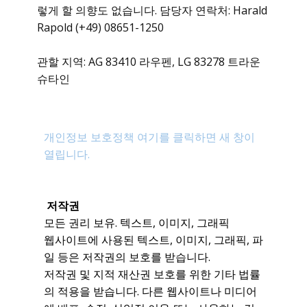
렇게 할 의향도 없습니다. 담당자 연락처: Harald
Rapold (+49) 08651-1250
관할 지역: AG 83410 라우펜, LG 83278 트라운
슈타인
개인정보 보호정책 여기를 클릭하면 새 창이
열립니다.
저작권
모든 권리 보유. 텍스트, 이미지, 그래픽
웹사이트에 사용된 텍스트, 이미지, 그래픽, 파
일 등은 저작권의 보호를 받습니다.
저작권 및 지적 재산권 보호를 위한 기타 법률
의 적용을 받습니다. 다른 웹사이트나 미디어